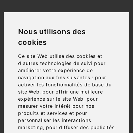
<a href="#"
id="open_preferences_center">Préfèrences

Cookies</a>
Nous utilisons des

cookies
Ce site Web utilise des cookies et

d'autres technologies de suivi pour
améliorer votre expérience de
navigation aux fins suivantes :
pour
Accueil
Vins
Cépage
Terret Bourret
activer les fonctionnalités de base du
site Web
,
pour offrir une meilleure
Nous nous excusons pour la gêne
expérience sur le site Web
,
pour
occasionnée
mesurer votre intérêt pour nos
produits et services et pour
Recherchez à nouveau ce que vous cherchez
personnaliser les interactions
marketing
,
pour diffuser des publicités
