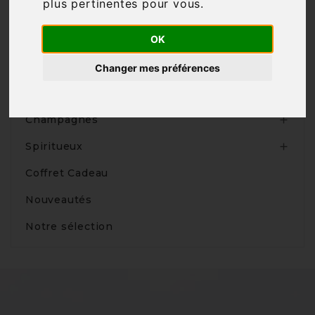
plus pertinentes pour vous
.
OK
Produits
Changer mes préférences
Vins

Champagnes

Spiritueux

Coffret Cadeau
Nouveautés
Notre sélection