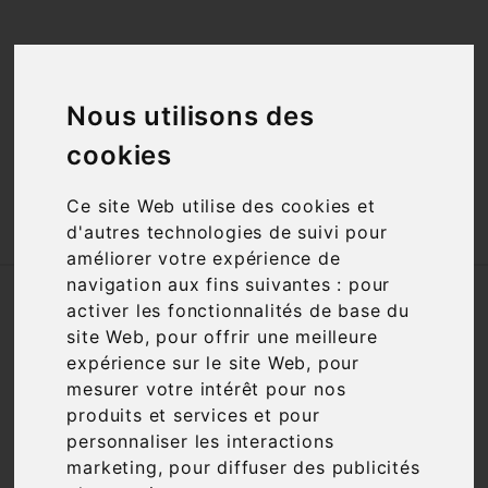
<a href="#"
id="open_preferences_center">Préfèrences

Cookies</a>
Nous utilisons des

cookies
Ce site Web utilise des cookies et

d'autres technologies de suivi pour
améliorer votre expérience de
navigation aux fins suivantes :
pour
Accueil
Champagnes
Mode de viticulture
activer les fonctionnalités de base du
Bio
site Web
,
pour offrir une meilleure
expérience sur le site Web
,
pour
Nous nous excusons pour la gêne
mesurer votre intérêt pour nos
occasionnée
produits et services et pour
personnaliser les interactions
Recherchez à nouveau ce que vous cherchez
marketing
,
pour diffuser des publicités