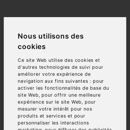
<a href="#"
id="open_preferences_center">Préfèrences

Cookies</a>
Nous utilisons des

cookies

Ce site Web utilise des cookies et
d'autres technologies de suivi pour
améliorer votre expérience de
Accueil
Champagnes
Pays
navigation aux fins suivantes :
pour
activer les fonctionnalités de base du
SOUS-CATÉGORIES
site Web
,
pour offrir une meilleure
expérience sur le site Web
,
pour
mesurer votre intérêt pour nos
France
produits et services et pour
personnaliser les interactions
marketing
,
pour diffuser des publicités