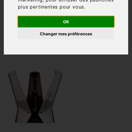
plus pertinentes pour vous
.
Filtre

1 article
OK
Changer mes préférences

Pertinence