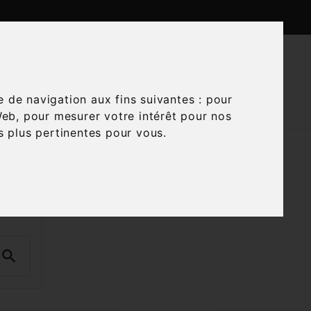

CTUALITÉS
CONTACTEZ-NOUS
e de navigation aux fins suivantes :
pour
Web
,
pour mesurer votre intérêt pour nos
és plus pertinentes pour vous
.
