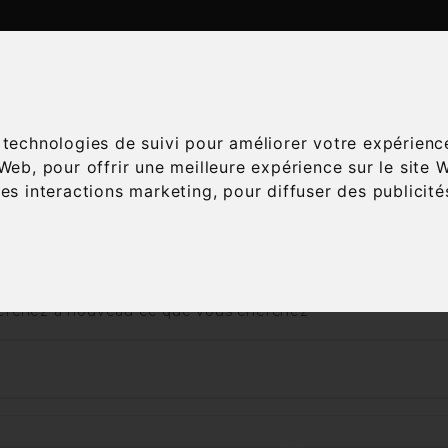
ATALOGUE
ESPACE ŒNOLOGIE
SERVICES
A
s technologies de suivi pour améliorer votre expérienc
 Web
,
pour offrir une meilleure expérience sur le site 
les interactions marketing
,
pour diffuser des publicit
Accueil
Vins
Appellation
AOC
Corton
 nous excusons pour la gêne occasionnée
rchez à nouveau ce que vous cherchez