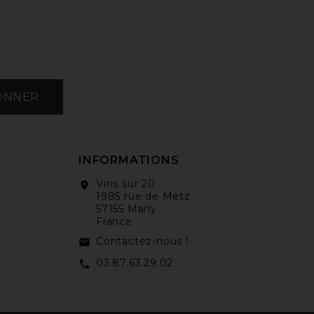
ONNER
INFORMATIONS
Vins sur 20
location_on
1985 rue de Metz
57155 Marly
France
Contactez-nous !
email
03.87.63.29.02
call