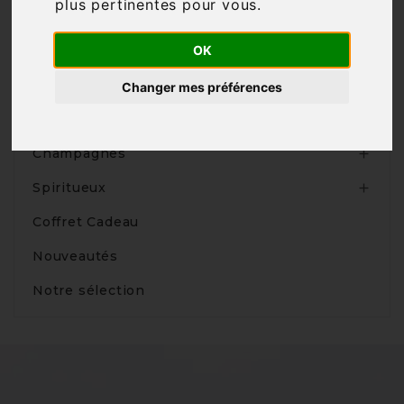
plus pertinentes pour vous
.
OK
Produits
Changer mes préférences
Vins

Champagnes

Spiritueux

Coffret Cadeau
Nouveautés
Notre sélection