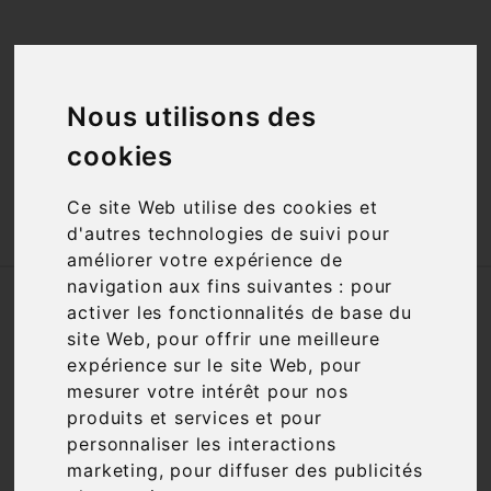
<a href="#"
id="open_preferences_center">Préfèrences

Cookies</a>
Nous utilisons des

cookies
Ce site Web utilise des cookies et

d'autres technologies de suivi pour
améliorer votre expérience de
navigation aux fins suivantes :
pour
Accueil
Vins
Appellation
AOC
Marsannay
activer les fonctionnalités de base du
site Web
,
pour offrir une meilleure
Nous nous excusons pour la gêne
expérience sur le site Web
,
pour
occasionnée
mesurer votre intérêt pour nos
produits et services et pour
Recherchez à nouveau ce que vous cherchez
personnaliser les interactions
marketing
,
pour diffuser des publicités
