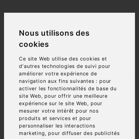
<a href="#"
id="open_preferences_center">Préfèrences

Cookies</a>
Nous utilisons des

cookies
Ce site Web utilise des cookies et

d'autres technologies de suivi pour
améliorer votre expérience de
navigation aux fins suivantes :
pour
Accueil
Champagnes
Prix
50 à 100€
activer les fonctionnalités de base du
site Web
,
pour offrir une meilleure
Nous nous excusons pour la gêne
expérience sur le site Web
,
pour
occasionnée
mesurer votre intérêt pour nos
produits et services et pour
Recherchez à nouveau ce que vous cherchez
personnaliser les interactions
marketing
,
pour diffuser des publicités
