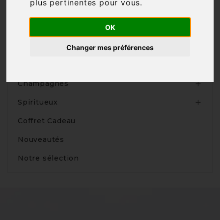
plus pertinentes pour vous
.
OK
Produits
Changer mes préférences
Vins

Champagnes

Spiritueux

Coffret Cadeau
Nouveautés
Notre sélection