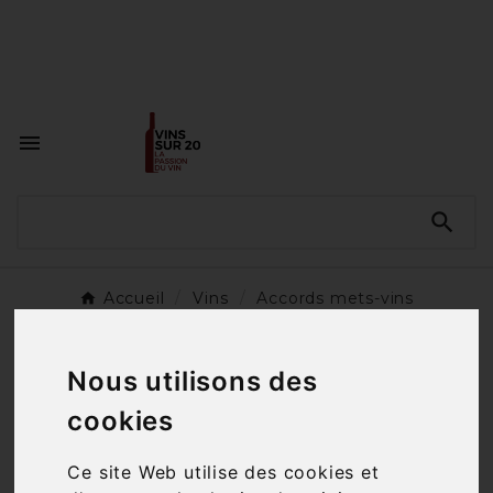
<a href="#"
id="open_preferences_center">Préfèrences

Cookies</a>


Accueil
Vins
Accords mets-vins
SOUS-CATÉGORIES
Nous utilisons des
cookies
Apéritifs
Ce site Web utilise des cookies et