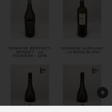
DOMAINE BERTHET-
DOMAINE AUPILHAC
BONDET - LA
- LA BODA BLANC
POIRIÈRE - 2018