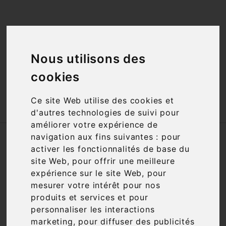
<a href="#"
id="open_preferences_center">Préfèrences

Cookies</a>
Nous utilisons des

cookies
Ce site Web utilise des cookies et

d'autres technologies de suivi pour
améliorer votre expérience de
navigation aux fins suivantes :
pour
Accueil
Vins
Cépage
Grolleau
activer les fonctionnalités de base du
site Web
,
pour offrir une meilleure
Filtre

1 article
expérience sur le site Web
,
pour
mesurer votre intérêt pour nos
produits et services et pour
personnaliser les interactions
marketing
,
pour diffuser des publicités

Pertinence