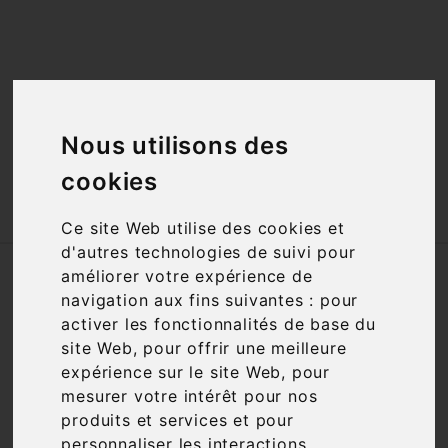
<a href="#"
id="open_preferences_center">Préfèrences

Cookies</a>

Nous utilisons des
cookies

Ce site Web utilise des cookies et
d'autres technologies de suivi pour
Accueil
Vins
Région
Bordeaux
améliorer votre expérience de
navigation aux fins suivantes :
pour
activer les fonctionnalités de base du
Filtre

8 articles
site Web
,
pour offrir une meilleure
expérience sur le site Web
,
pour
mesurer votre intérêt pour nos
produits et services et pour

personnaliser les interactions
Pertinence