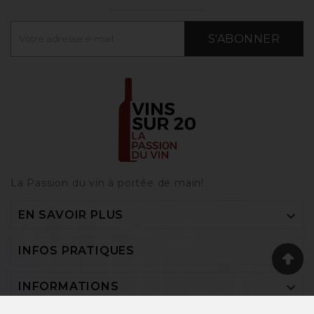
S'ABONNER
La Passion du vin à portée de main‎!

EN SAVOIR PLUS

INFOS PRATIQUES

INFORMATIONS