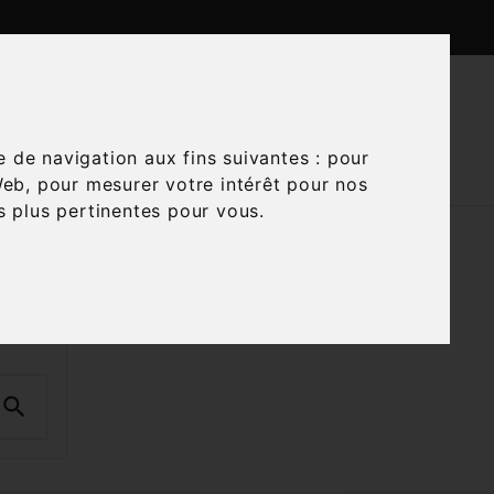

CTUALITÉS
CONTACTEZ-NOUS
e de navigation aux fins suivantes :
pour
Web
,
pour mesurer votre intérêt pour nos
és plus pertinentes pour vous
.
chet
