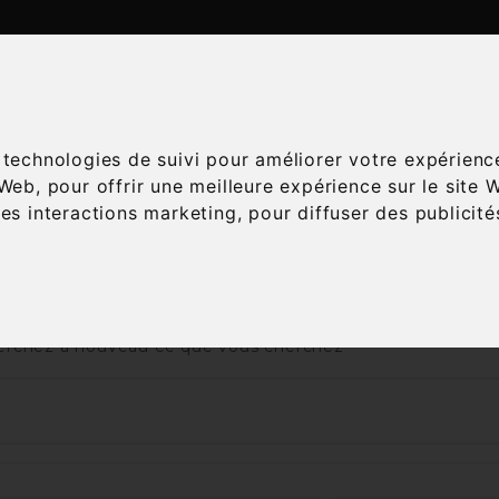
ATALOGUE
ESPACE ŒNOLOGIE
SERVICES
A
s technologies de suivi pour améliorer votre expérienc
 Web
,
pour offrir une meilleure expérience sur le site 
les interactions marketing
,
pour diffuser des publicit
Accueil
Vins
Appellation
AOC
Chevalier Montra
 nous excusons pour la gêne occasionnée
rchez à nouveau ce que vous cherchez