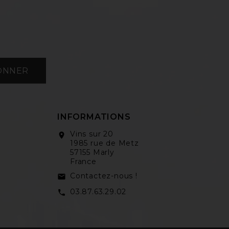
ONNER
INFORMATIONS
Vins sur 20
location_on
1985 rue de Metz
57155 Marly
France
Contactez-nous !
email
03.87.63.29.02
call