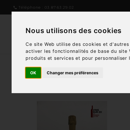
Téléphone :
03.87.63.29.02

Nous utilisons des cookies
NOTRE CONCEPT
NOTRE C
Ce site Web utilise des cookies et d'autre
activer les fonctionnalités de base du site
produits et services et pour personnaliser 
OK
Changer mes préférences
Filtre
1 article
