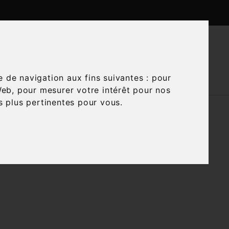

CTUALITÉS
CONTACTEZ-NOUS
e de navigation aux fins suivantes :
pour
Web
,
pour mesurer votre intérêt pour nos
és plus pertinentes pour vous
.

Trier par :
Pertinence