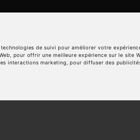
ATALOGUE
ESPACE ŒNOLOGIE
SERVICES
A
s technologies de suivi pour améliorer votre expérienc
 Web
,
pour offrir une meilleure expérience sur le site 
les interactions marketing
,
pour diffuser des publicit
Accueil
Champagnes
Cépage
Chardonnay