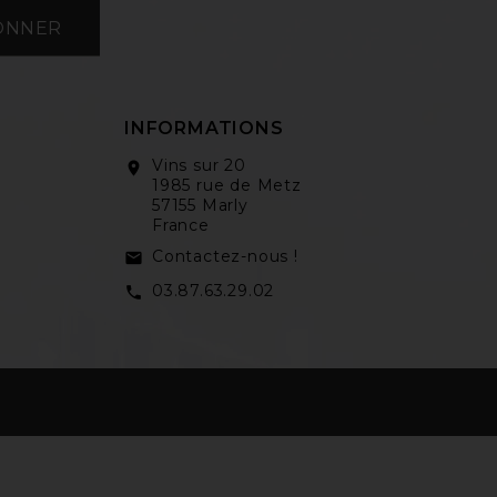
ONNER
INFORMATIONS
Vins sur 20
location_on
1985 rue de Metz
57155 Marly
France
Contactez-nous !
email
03.87.63.29.02
call