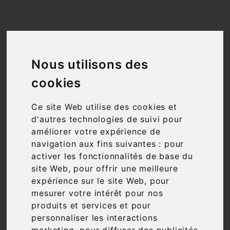
<a href="#"
id="open_preferences_center">Préfèrences

Cookies</a>
Nous utilisons des

cookies

Ce site Web utilise des cookies et
d'autres technologies de suivi pour
améliorer votre expérience de
Accueil
Vins
Région
Savoie
navigation aux fins suivantes :
pour
activer les fonctionnalités de base du
site Web
,
pour offrir une meilleure
Filtre

4 articles
expérience sur le site Web
,
pour
mesurer votre intérêt pour nos
produits et services et pour
personnaliser les interactions

Pertinence