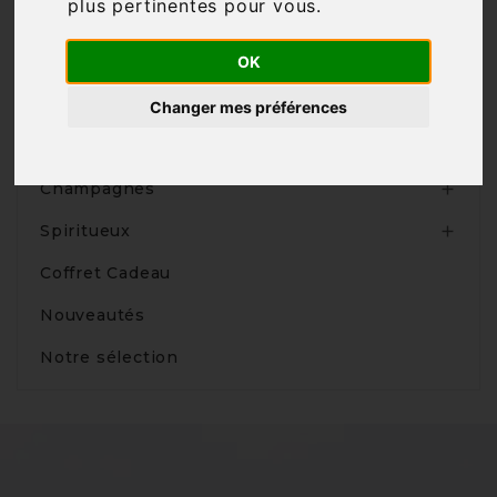
plus pertinentes pour vous
.
OK
Produits
Changer mes préférences
Vins

Champagnes

Spiritueux

Coffret Cadeau
Nouveautés
Notre sélection