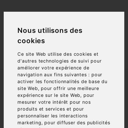
<a href="#"
id="open_preferences_center">Préfèrences

Cookies</a>
Nous utilisons des

cookies
Ce site Web utilise des cookies et

d'autres technologies de suivi pour
améliorer votre expérience de
navigation aux fins suivantes :
pour
Accueil
Vins
Accords mets-vins
Carnard
activer les fonctionnalités de base du
site Web
,
pour offrir une meilleure
Nous nous excusons pour la gêne
expérience sur le site Web
,
pour
occasionnée
mesurer votre intérêt pour nos
produits et services et pour
Recherchez à nouveau ce que vous cherchez
personnaliser les interactions
marketing
,
pour diffuser des publicités
