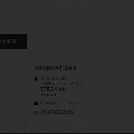
ONNER
INFORMATIONS
Vins sur 20
location_on
1985 rue de Metz
57155 Marly
France
Contactez-nous !
email
03.87.63.29.02
call