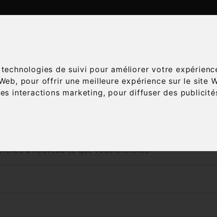
ATALOGUE
ESPACE ŒNOLOGIE
SERVICES
A
s technologies de suivi pour améliorer votre expérienc
 Web
,
pour offrir une meilleure expérience sur le site 
les interactions marketing
,
pour diffuser des publicit
eil
Vins
Appellation
AOC
Bâtard Montrachet Gr
 nous excusons pour la gêne occasionnée
rchez à nouveau ce que vous cherchez