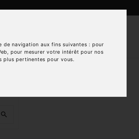

CTUALITÉS
CONTACTEZ-NOUS
e de navigation aux fins suivantes :
pour
Web
,
pour mesurer votre intérêt pour nos
és plus pertinentes pour vous
.
and Cru
