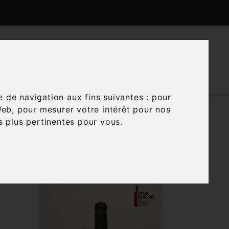

CTUALITÉS
CONTACTEZ-NOUS
e de navigation aux fins suivantes :
pour
Web
,
pour mesurer votre intérêt pour nos
és plus pertinentes pour vous
.

Trier par :
Pertinence