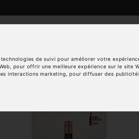
ATALOGUE
ESPACE ŒNOLOGIE
SERVICES
A
s technologies de suivi pour améliorer votre expérienc
 Web
,
pour offrir une meilleure expérience sur le site 
Accueil
Vins
Accords mets-vins
Gibier
les interactions marketing
,
pour diffuser des publicit