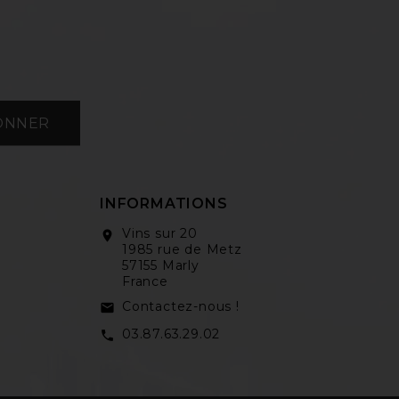
ONNER
INFORMATIONS
Vins sur 20
location_on
1985 rue de Metz
57155 Marly
France
Contactez-nous !
email
03.87.63.29.02
call