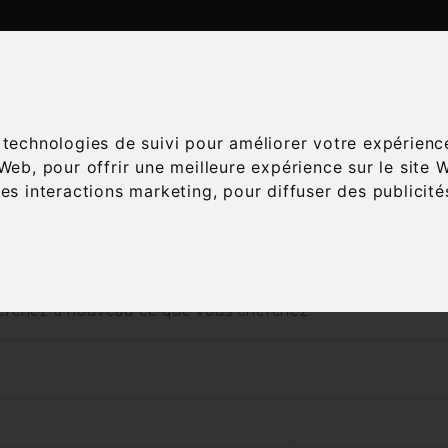
ATALOGUE
ESPACE ŒNOLOGIE
SERVICES
A
s technologies de suivi pour améliorer votre expérienc
 Web
,
pour offrir une meilleure expérience sur le site 
les interactions marketing
,
pour diffuser des publicit
Accueil
Vins
Appellation
AOC
Meursault
 nous excusons pour la gêne occasionnée
rchez à nouveau ce que vous cherchez