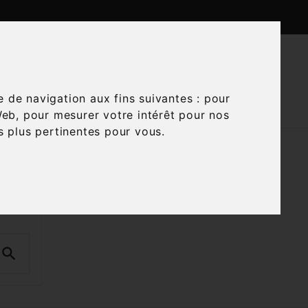

CTUALITÉS
CONTACTEZ-NOUS
e de navigation aux fins suivantes :
pour
Web
,
pour mesurer votre intérêt pour nos
és plus pertinentes pour vous
.
