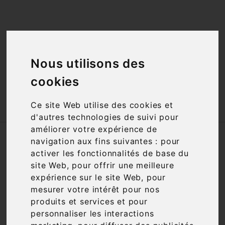
<a href="#"
id="open_preferences_center">Préfèrences

Cookies</a>
Nous utilisons des

cookies

Ce site Web utilise des cookies et
d'autres technologies de suivi pour
améliorer votre expérience de
Accueil
Vins
Cépage
Grenache Noir
navigation aux fins suivantes :
pour
activer les fonctionnalités de base du
site Web
,
pour offrir une meilleure
Filtre

3 articles
expérience sur le site Web
,
pour
mesurer votre intérêt pour nos
produits et services et pour
personnaliser les interactions

Pertinence