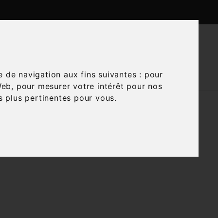

CTUALITÉS
CONTACTEZ-NOUS
e de navigation aux fins suivantes :
pour
Web
,
pour mesurer votre intérêt pour nos
és plus pertinentes pour vous
.

Trier par :
Pertinence