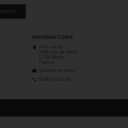
ONNER
INFORMATIONS
Vins sur 20
location_on
1985 rue de Metz
57155 Marly
France
Contactez-nous !
email
03.87.63.29.02
call