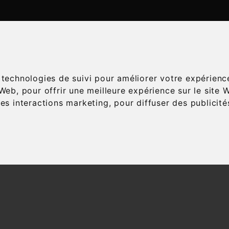
ATALOGUE
ESPACE ŒNOLOGIE
SERVICES
A
s technologies de suivi pour améliorer votre expérienc
 Web
,
pour offrir une meilleure expérience sur le site 
les interactions marketing
,
pour diffuser des publicit
Accueil
Vins
Cépage
Marselan