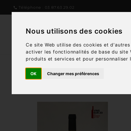
Téléphone :
03.87.63.29.02

Nous utilisons des cookies
NOTRE CONCEPT
NOTRE C
Ce site Web utilise des cookies et d'autre
activer les fonctionnalités de base du site
produits et services et pour personnaliser 
OK
Changer mes préférences
Filtre
1 article
