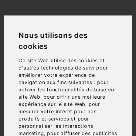
<a href="#"
id="open_preferences_center">Préfèrences

Cookies</a>
Nous utilisons des

cookies
Ce site Web utilise des cookies et

d'autres technologies de suivi pour
améliorer votre expérience de
navigation aux fins suivantes :
pour
Accueil
Vins
Cépage
Pinot Blanc
activer les fonctionnalités de base du
site Web
,
pour offrir une meilleure
Filtre

1 article
expérience sur le site Web
,
pour
mesurer votre intérêt pour nos
produits et services et pour
personnaliser les interactions
marketing
,
pour diffuser des publicités

Pertinence