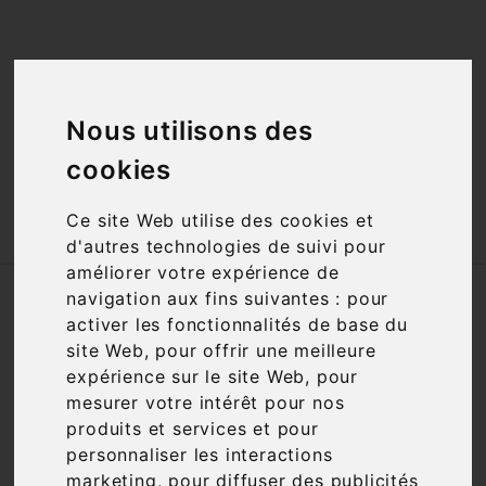
<a href="#"
id="open_preferences_center">Préfèrences

Cookies</a>
Nous utilisons des

cookies

Ce site Web utilise des cookies et
d'autres technologies de suivi pour
améliorer votre expérience de
Accueil
Vins
Appellation
AOC
navigation aux fins suivantes :
pour
Montagne St Emilion
activer les fonctionnalités de base du
site Web
,
pour offrir une meilleure
expérience sur le site Web
,
pour
Filtre

1 article
mesurer votre intérêt pour nos
produits et services et pour
personnaliser les interactions
marketing
,
pour diffuser des publicités