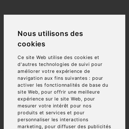
<a href="#"
id="open_preferences_center">Préfèrences

Cookies</a>
Nous utilisons des

cookies
Ce site Web utilise des cookies et

d'autres technologies de suivi pour
améliorer votre expérience de
navigation aux fins suivantes :
pour
Accueil
Champagnes
Prix
30 à 50€
activer les fonctionnalités de base du
site Web
,
pour offrir une meilleure
Filtre

1 article
expérience sur le site Web
,
pour
mesurer votre intérêt pour nos
produits et services et pour
personnaliser les interactions
marketing
,
pour diffuser des publicités

Pertinence