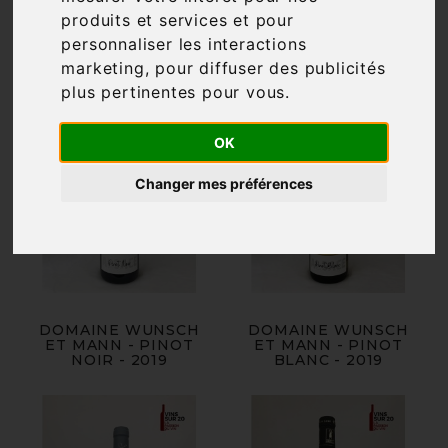

produits et services et pour
Pertinence
personnaliser les interactions
marketing
,
pour diffuser des publicités
plus pertinentes pour vous
.
OK
Changer mes préférences
DOMAINE WUNSCH
DOMAINE WUNSCH
ET MANN - PINOT
ET MANN - PINOT
NOIR - 2019
BLANC - 2019