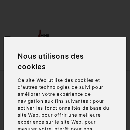
<a href="#"
id="open_preferences_center">Préfèrences

Cookies</a>

Nous utilisons des

cookies
Accueil
Vins
Accords mets-vins
Ce site Web utilise des cookies et
Charcuterie
d'autres technologies de suivi pour
améliorer votre expérience de
navigation aux fins suivantes :
pour
Filtre

17 articles
activer les fonctionnalités de base du
site Web
,
pour offrir une meilleure
expérience sur le site Web
,
pour
mesurer votre intérêt pour nos