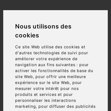
<a href="#"
id="open_preferences_center">Préfèrences

Cookies</a>
Nous utilisons des

cookies
Ce site Web utilise des cookies et

d'autres technologies de suivi pour
améliorer votre expérience de
navigation aux fins suivantes :
pour
Accueil
Vins
Appellation
AOC
activer les fonctionnalités de base du
Vosne Romanée
site Web
,
pour offrir une meilleure
expérience sur le site Web
,
pour
Nous nous excusons pour la gêne
mesurer votre intérêt pour nos
occasionnée
produits et services et pour
personnaliser les interactions
Recherchez à nouveau ce que vous cherchez
marketing
,
pour diffuser des publicités