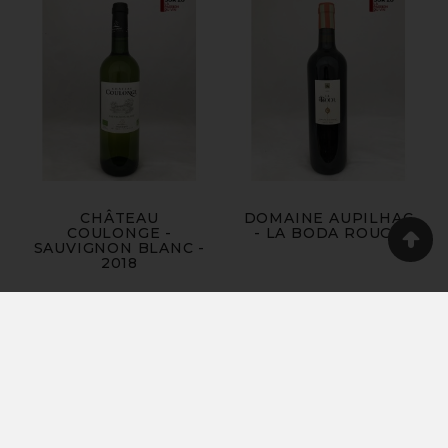
CHÂTEAU
DOMAINE AUPILHAC
COULONGE -
- LA BODA ROUGE
SAUVIGNON BLANC -
2018
Produits
Vins

Champagnes
