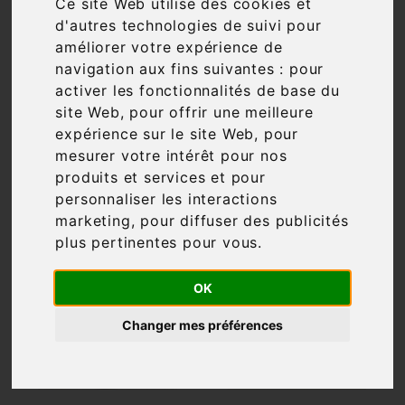
Ce site Web utilise des cookies et
d'autres technologies de suivi pour
Filtre

96 articles
améliorer votre expérience de
navigation aux fins suivantes :
pour
activer les fonctionnalités de base du
site Web
,
pour offrir une meilleure
expérience sur le site Web
,
pour

Pertinence
mesurer votre intérêt pour nos
produits et services et pour
personnaliser les interactions
marketing
,
pour diffuser des publicités
plus pertinentes pour vous
.
OK
Changer mes préférences