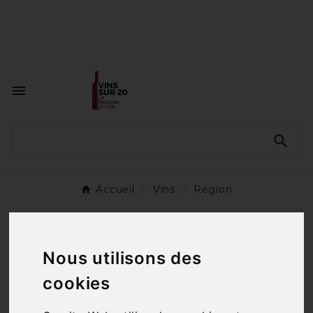
<a href="#"
id="open_preferences_center">Préfèrences

Cookies</a>


Accueil
Vins
Région
SOUS-CATÉGORIES
Nous utilisons des
Alsace
cookies